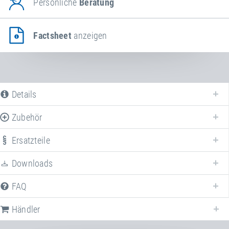
Persönliche
Beratung
Factsheet
anzeigen
Details
Zubehör
Nachfolgend finden Sie eine Liste aller verfügbaren Produktvarianten vom
Servicetasche
. Für weitere Informationen klicken Sie auf den
Ersatzteile
entsprechenden Eintrag. Mit den Filtern können die angezeigten Varianten
gezielt eingeschränkt werden.
Downloads
FAQ
Artikel-Nr.: E31004
Servicetasche für Ultimate
Inhalt: 5× 29×258mm Stahlfeder (E31130), 1×
Händler
Winkelgelenk "Easy-Lock" (E44146), 1×
Rohrverbindungsstück Transportsystem