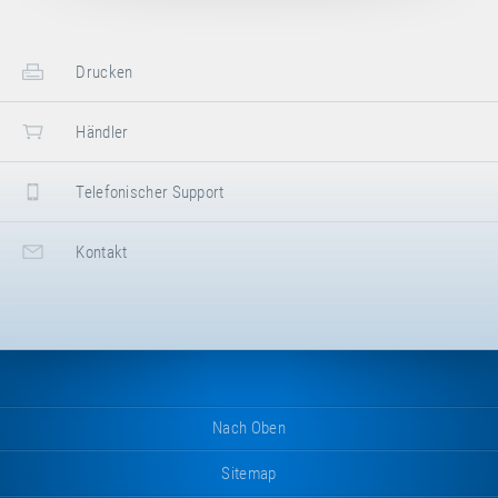
Inhalt: 5× 28,5×235mm Stahlfeder (E31103),
2× Einhängestift (E20009), 1×
Rohrverbindungsstück (E50070), 2×
Schraubkettenglied (E44028), 2×
Drucken
Montagewerkzeug (E31000), 4×
Rohrabschlussstopfen (E40004), 5×
Händler
Federeinhängehülse (E44115)
Telefonischer Support
Kontakt
Nach Oben
Sitemap