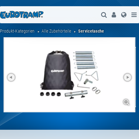
Suche Öffne
User
Spra
Produkt-Kategorien
Alle Zubehörteile
Servicetasche