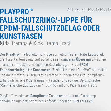
PLAYPRO™
ARTIKEL-NR.: E97547-E97047
FALLSCHUTZRING/-LIPPE FÜR
EPDM-FALLSCHUTZBELAG ODER
KUNSTRASEN
Kids Tramps & Kids Tramp Track
Der
PlayPro™
Fallschutzring/-lippe
aus rutschfestem Naturkautschuk
dient als Kantenschutz und schafft einen
sauberen Übergang
zwischen
Trampolin und dem umliegenden Bodenbelag, z. B. zu
EPDM-
Fallschutzbelag
oder
Kunstrasen
. Zusätzlich bietet PlayPro™ optimalen
und dauerhaften Fallschutz zur Trampolin-Innenkante (stoßdämpfend).
Erhältlich für alle Kids Tramps mit runder und eckiger Sprungfläche
(Rahmengröße 200×200 cm / 150×150 cm) und Kids Tramp Track
.
PlayPro™ wurde von
Rampline
in Zusammenarbeit mit Eurotramp
entwickelt und entspricht den Anforderungen der
DIN EN 1176
.