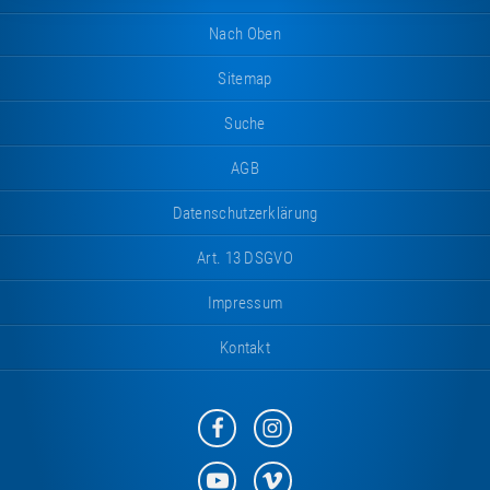
Nach Oben
Sitemap
Suche
AGB
Datenschutzerklärung
Art. 13 DSGVO
Impressum
Kontakt
Eurotramp
Eurotramp
auf
auf
Facebook
Instagram
Eurotramp
Eurotramp