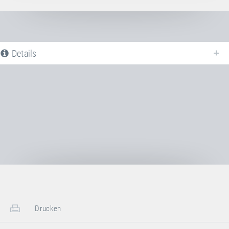
Details
Nachfolgend finden Sie eine Liste aller verfügbaren Produktvarianten vom
PVC-Abdeckung für Eckbereiche Rahmenpolster
. Für weitere
Informationen klicken Sie auf den entsprechenden Eintrag. Mit den Filtern
können die angezeigten Varianten gezielt eingeschränkt werden.
Noch keine Produktvarianten verfügbar
Drucken