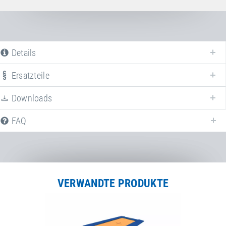
Details
Ersatzteile
Nachfolgend finden Sie eine Liste aller früheren Produktvarianten des
Auslaufmodells
Octotramp
. Für weitere Informationen klicken Sie auf den
Downloads
entsprechenden Eintrag. Mit den Filtern können die angezeigten Varianten
gezielt eingeschränkt werden.
FAQ
Artikel-Nr.: 90000
Octotramp "J"
VERWANDTE PRODUKTE
Stand-/Einbaumaße:
Artikel-Nr.: 90001
Länge
460 cm
Octotramp "F"
Breite
460 cm