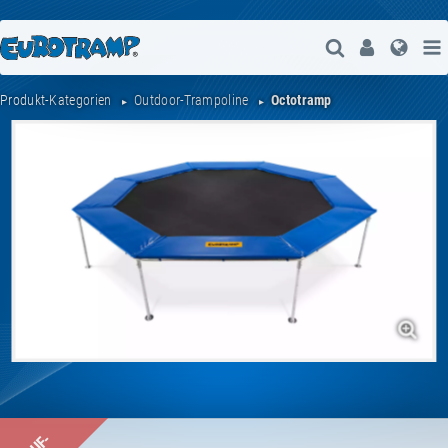
Suche Öffne
User
Spra
Produkt-Kategorien
Outdoor-Trampoline
Octotramp