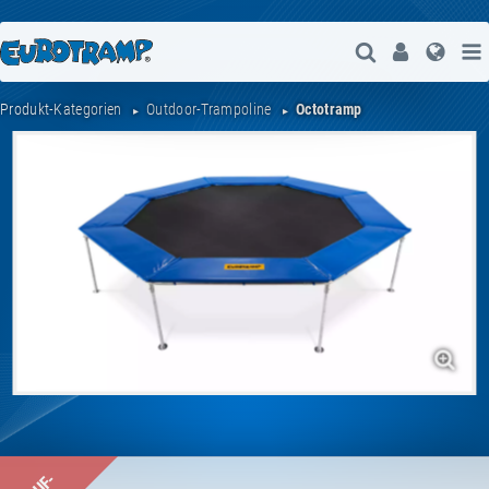
Suche Öffne
User
Spra
Produkt-Kategorien
Outdoor-Trampoline
Octotramp