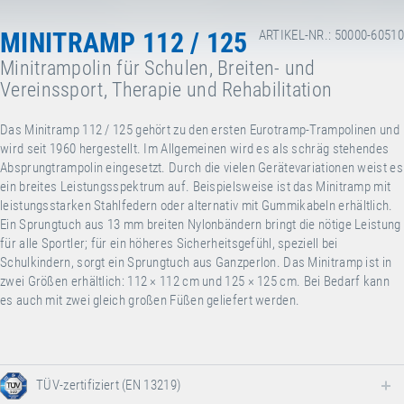
MINITRAMP 112 / 125
ARTIKEL-NR.: 50000-60510
Minitrampolin für Schulen, Breiten- und
Vereinssport, Therapie und Rehabilitation
Das Minitramp 112 / 125 gehört zu den ersten Eurotramp-Trampolinen und
wird seit 1960 hergestellt. Im Allgemeinen wird es als schräg stehendes
Absprungtrampolin eingesetzt. Durch die vielen Gerätevariationen weist es
ein breites Leistungsspektrum auf. Beispielsweise ist das Minitramp mit
leistungsstarken Stahlfedern
oder alternativ mit Gummikabeln erhältlich.
Ein Sprungtuch aus 13 mm breiten Nylonbändern bringt die nötige Leistung
für alle Sportler; für ein höheres Sicherheitsgefühl, speziell bei
Schulkindern, sorgt ein Sprungtuch aus Ganzperlon. Das Minitramp ist in
zwei Größen erhältlich: 112 × 112 cm und 125
×
125 cm. Bei Bedarf kann
es auch mit zwei gleich großen Füßen geliefert werden.
TÜV-zertifiziert (EN 13219)