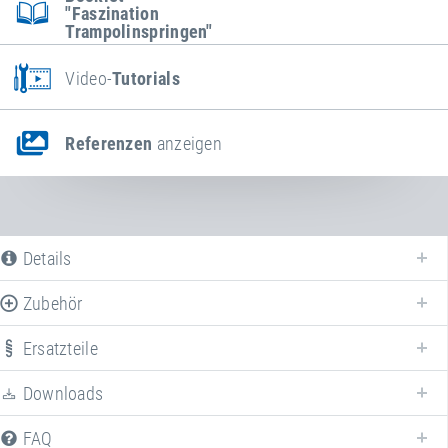
"Faszination
Trampolinspringen"
Video-
Tutorials
Referenzen
anzeigen
Details
Zubehör
Ersatzteile
Downloads
Wir bieten verschiedene Ersatzteile für
Kids Tramp Track "Playground"
an.
FAQ