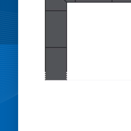
EPDM
-
Kids
Tramp
Track
&
Sport-
Thieme®
Adventure-
Tramp