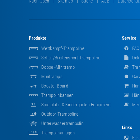
Nach Oben
Sitemap
Suche
AGB
Datenschut
Produkte
Service
Wettkampf-Trampoline
FAQ
Schul-/Breitensport-Trampoline
Dok
Doppel-Minitramp
Tram
Minitramps
Gara
Booster Board
Hän
Trampolinbahnen
Händ
Spielplatz- & Kindergarten-Equipment
Mer
Outdoor-Trampoline
Unterwassertrampolin
Links
Trampolinanlagen
Euro