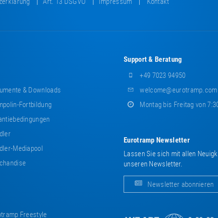
zerklärung
Art. 13 DSGVO
Impressum
Kontakt
Support & Beratung
+49 7023 94950
umente & Downloads
welcome@eurotramp.com
polin-Fortbildung
Montag bis Freitag von 7:3
ntiebedingungen
dler
Eurotramp Newsletter
ler-Mediapool
Lassen Sie sich mit allen Neuig
chandise
unseren Newsletter.
Newsletter abonnieren
tramp Freestyle