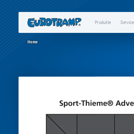
Produkte
Servic
Home
E97057
-
Single
tile
impact
protection