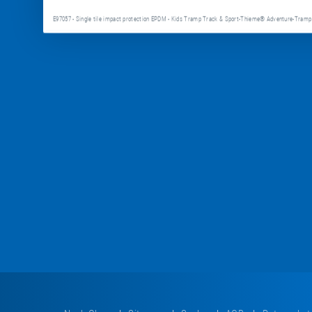
E97057 - Single tile impact protection EPDM - Kids Tramp Track & Sport-Thieme® Adventure-Tramp