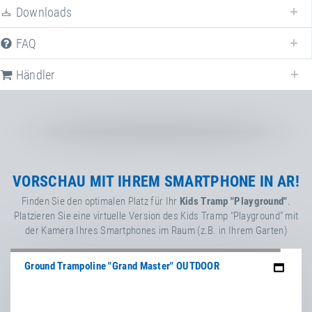
Downloads
FAQ
Händler
Händler für
Kids Tramp "Playground"
in
Deutschland
. Falls nicht
zutreffend, wählen Sie ein anderes Land.
Deutschland
VORSCHAU MIT IHREM SMARTPHONE IN AR!
Finden Sie den optimalen Platz für Ihr
Kids Tramp "Playground"
.
Platzieren Sie eine virtuelle Version des Kids Tramp "Playground" mit
Sport-Thieme GmbH
der Kamera Ihres Smartphones im Raum (z.B. in Ihrem Garten)
Helmstedter Straße 40
,
38368
Grasleben
,
Niedersachsen
,
Deutschland
+49 5357 18181
Ground Trampoline "Grand Master" OUTDOOR
+49 5357 18190
https://www.sport-thieme.de
espas GmbH
Facebook
Graf-Häseler-Straße 9
,
34134
Kassel
,