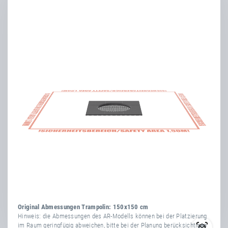
Flyer
PlayPro™ Fallschutzring/-lippe
Produkt- &
Serviceinformationen
Kids Tramp
Gebrauchs-, Wartungs- &
Montageanleitungen
Klebeanleitung
Fallschutzplatten | Spielplatz-
Trampoline
Gebrauchs-, Wartungs- &
Montageanleitungen
Kids Tramp – Einbaubeispiel
mit EPDM-Fallschutzbelag &
Original Abmessungen Trampolin: 150x150 cm
Hinweis: die Abmessungen des AR-Modells können bei der Platzierung
Kunstrasen
im Raum geringfügig abweichen, bitte bei der Planung berücksichtigen