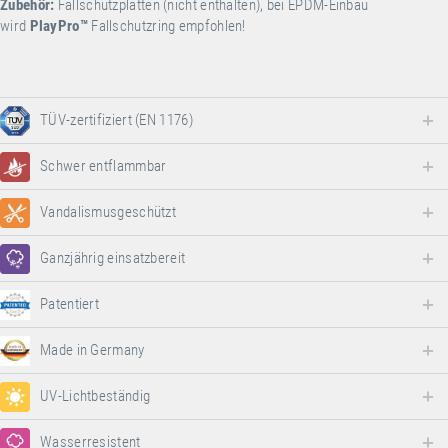
Zubehör:
Fallschutzplatten (nicht enthalten), bei EPDM-Einbau
wird
PlayPro
™
Fallschutzring empfohlen!
TÜV-zertifiziert (EN 1176)
Schwer entflammbar
Vandalismusgeschützt
Ganzjährig einsatzbereit
Patentiert
Made in Germany
UV-Lichtbeständig
Wasserresistent