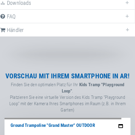
Downloads
FAQ
Nachfolgend stellen wir Ihnen alle verfügbaren Downloads zur Verfügung,
die sich auf
Kids Tramp "Playground Loop"
beziehen.
Händler
TÜV-Zertifikat
Kids Tramp & Kids Tramp
Track (EN 1176)
Factsheet
VORSCHAU MIT IHREM SMARTPHONE IN AR!
Kids Tramp "Playground"
Finden Sie den optimalen Platz für Ihr
Kids Tramp "Playground
Loop"
.
Flyer
Platzieren Sie eine virtuelle Version des Kids Tramp "Playground
Kids Tramp
Loop" mit der Kamera Ihres Smartphones im Raum (z.B. in Ihrem
Garten)
Flyer
Inklusion - Outdoor- &
Ground Trampoline "Grand Master" OUTDOOR
Spielplatz-Trampoline