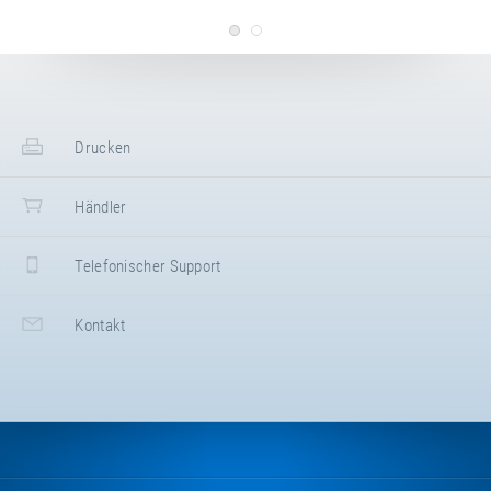
Einbauzeichnung
Kids Tramp 150 × 150 cm - MIT
Betonauflager
Einbauzeichnung
Drucken
Kids Tramp 150 × 150 cm -
OHNE Betonauflager
Händler
2D CAD Zeichnung
Kids Tramp "Playground Loop"
Telefonischer Support
(Art.-Nr.: 97010)
Kontakt
2D CAD Zeichnung
Kids Tramp "Playground Loop"
& PlayPro™
3D CAD Zeichnung
Kids Tramp "Playground Loop"
(Art.-Nr.: 97010)