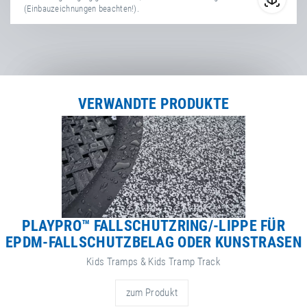
(Einbauzeichnungen beachten!).
Gebrauchs-, Wartungs- &
Montageanleitungen
Stützwinkel zur
Rahmenverstärkung | Kids
Tramp | Kids Tramp "XL" / Kids
Tramp "Loop" / Kids Tramp
VERWANDTE PRODUKTE
"Loop XL"
Maße der Sprungfläche /
Sprungausschnittmaße
Spielplatz- & Kindergarten-
Trampoline
Sicherheitsbereiche
PLAYPRO™ FALLSCHUTZRING/-LIPPE FÜR
Kids Tramp
EPDM-FALLSCHUTZBELAG ODER KUNSTRASEN
Kids Tramps & Kids Tramp Track
Mehrfachanordnungen
Kids Tramp
zum Produkt