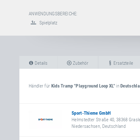
ANWENDUNGSBEREICHE:
Spielplatz
Details
Zubehör
Ersatzteile
Händler für
Kids Tramp "Playground Loop XL"
in
Deutschla
Sport-Thieme GmbH
Helmstedter Straße 40
,
38368
Grasl
Niedersachsen
,
Deutschland
+49 5357 18181
+49 5357 18190