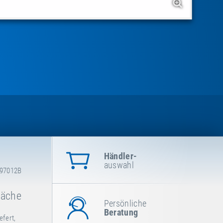
Händler-
auswahl
-97012B
läche
Persönliche
Beratung
efert,