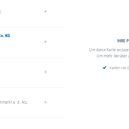
l
,
Co. KG
IHRE 
Um diese Karte anzuze
Um mehr darüber 
Karten von
k.com
nmarkt a. d. Alz
,
-maier.com/