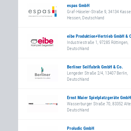
https://www.sport-thieme.de
espas GmbH
Facebook
Graf-Häseler-Straße 9
,
34134
Kasse
Hessen
,
Deutschland
+49 561 5746390
+49 561 5746399
www.espas.de
eibe Produktion+Vertrieb GmbH & 
Industriestraße 1
,
97285
Röttingen
,
Deutschland
+49 9338 890
+49 9338 89199
www.eibe.de
Berliner Seilfabrik GmbH & Co.
Facebook
Lengeder Straße 2/4
,
13407
Berlin
,
Deutschland
+49 30 4147240
+49 30 41472433
https://www.berliner-seilfabri
Ernst Maier Spielplatzgeräte GmbH
Wasserburger Straße 70
,
83352
Alte
Deutschland
+49 8621 508210
+49 8621 508211
https://www.spielplatzgeraete
Proludic GmbH