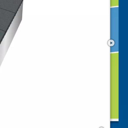
Vorschau
Ground Trampoline "Grand Master" OUTDOOR
mit Ihrem Smartphone in AR!