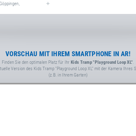
Göppingen
,
rsdorf
,
VORSCHAU MIT IHREM SMARTPHONE IN AR!
bH
Finden Sie den optimalen Platz für Ihr
Kids Tramp "Playground Loop XL"
.
virtuelle Version des Kids Tramp "Playground Loop XL" mit der Kamera Ihre
(z.B. in Ihrem Garten)
räte GmbH & Co. KG