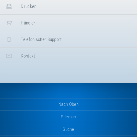
Drucken
Händler
Telefonischer Support
Kontakt
Produkt- & Serviceinformationen
Download
Kids Tramp
Nach Oben
Sitemap
Suche