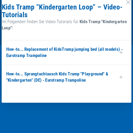
Kids Tramp "Kindergarten Loop" – Video-
g
Tutorials
Im Folgenden finden Sie Video-Tutorials für
Kids Tramp "Kindergarten
Loop"
!
How-to... Replacement of KidsTramp jumping bed (all models) -
Eurotramp Trampoline
How-to... Sprungtuchtausch Kids Tramp "Playground" &
"Kindergarten" (DE) - Eurotramp Trampoline