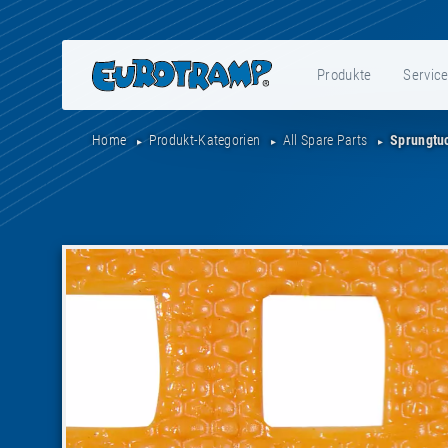
Produkte
Servic
Home
Produkt-Kategorien
All Spare Parts
Sprungtu