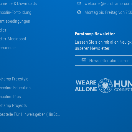
umente & Downloads
welcome@eurotramp.com
polin-Fortbildung
Montag bis Freitag von 7:3
ntiebedingungen
dler
Eurotramp Newsletter
ler-Mediapool
Lassen Sie sich mit allen Neuig
chandise
unseren Newsletter.
Newsletter abonnieren
tramp Freestyle
poline Education
poline Pics
tramp Projects
estelle Für Hinweisgeber (HinSchG)