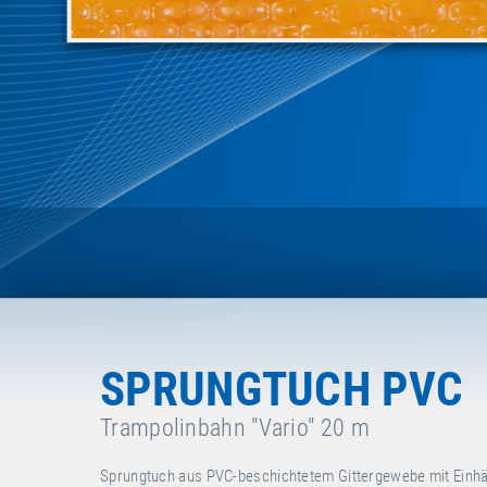
SPRUNGTUCH PVC
Trampolinbahn "Vario" 20 m
Sprungtuch aus PVC-beschichtetem Gittergewebe mit Einhäng