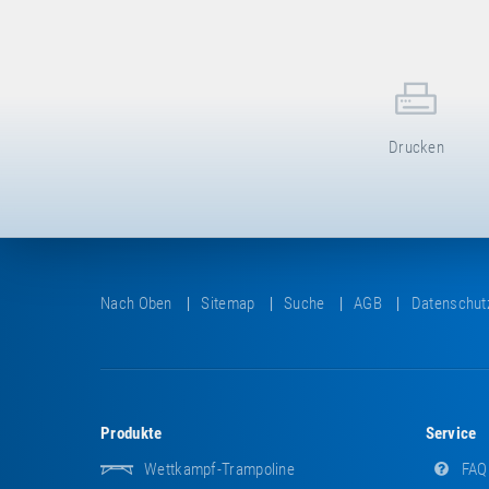
Drucken
Nach Oben
Sitemap
Suche
AGB
Datenschut
Produkte
Service
Wettkampf-Trampoline
FAQ