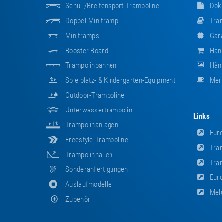
Schul-/Breitensport-Trampoline
Dok
Doppel-Minitramp
Tram
Minitramps
Gara
Booster Board
Hän
Trampolinbahnen
Händ
Spielplatz- & Kindergarten-Equipment
Mer
Outdoor-Trampoline
Unterwassertrampolin
Links
Trampolinanlagen
Euro
Freestyle-Trampoline
Tram
Trampolinhallen
Tram
Sonderanfertigungen
Euro
Auslaufmodelle
Meld
Zubehör