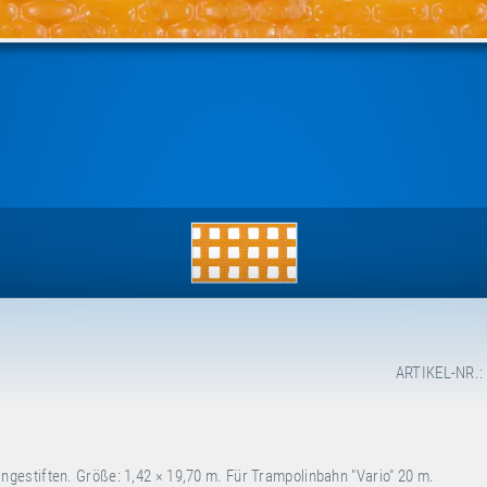
ARTIKEL-NR.:
estiften. Größe: 1,42 × 19,70 m. Für Trampolinbahn "Vario" 20 m.