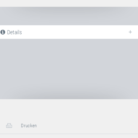
Details
Nachfolgend finden Sie eine Liste aller verfügbaren Produktvarianten vom
Sprungtuch PVC
. Für weitere Informationen klicken Sie auf den
entsprechenden Eintrag. Mit den Filtern können die angezeigten Varianten
gezielt eingeschränkt werden.
Noch keine Produktvarianten verfügbar
Drucken