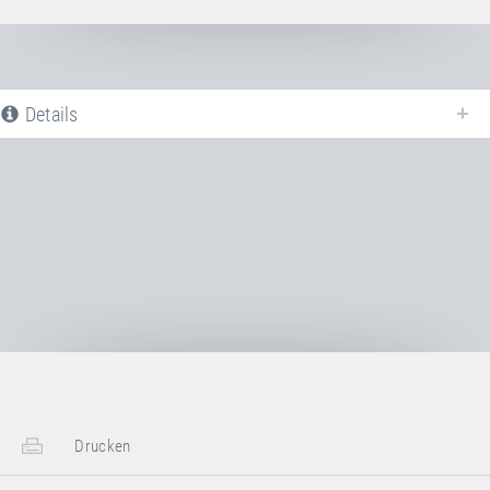
Details
Nachfolgend finden Sie eine Liste aller verfügbaren Produktvarianten vom
Sprungtuch PVC
. Für weitere Informationen klicken Sie auf den
entsprechenden Eintrag. Mit den Filtern können die angezeigten Varianten
gezielt eingeschränkt werden.
Noch keine Produktvarianten verfügbar
Drucken