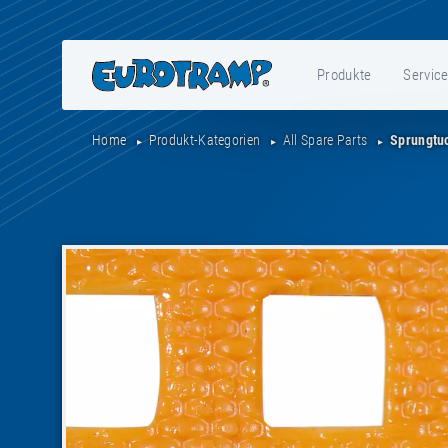
Produkte
Servic
Home
Produkt-Kategorien
All Spare Parts
Sprungtu