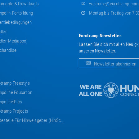
umente & Downloads
welcome@eurotramp.com
polin-Fortbildung
Montag bis Freitag von 7:3
ntiebedingungen
dler
Eurotramp Newsletter
ler-Mediapool
Lassen Sie sich mit allen Neuig
chandise
unseren Newsletter.
Newsletter abonnieren
tramp Freestyle
poline Education
poline Pics
tramp Projects
estelle Für Hinweisgeber (HinSchG)