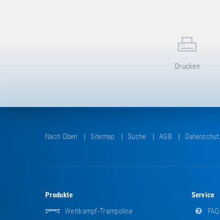
Drucken
Nach Oben
Sitemap
Suche
AGB
Datenschut
Produkte
Service
Wettkampf-Trampoline
FAQ