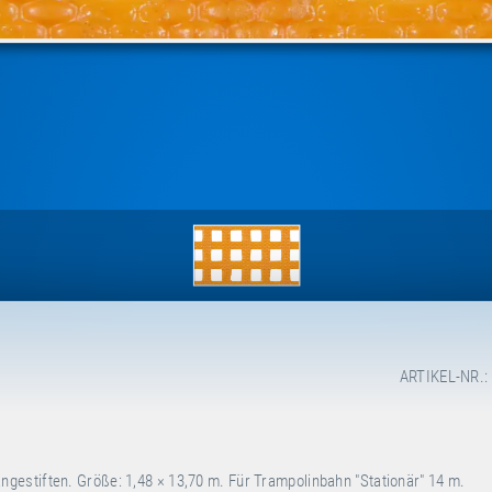
ARTIKEL-NR.:
estiften. Größe: 1,48 × 13,70 m. Für Trampolinbahn "Stationär" 14 m.