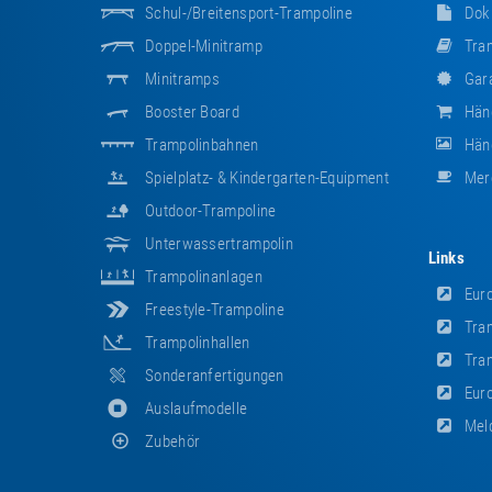
Schul-/Breitensport-Trampoline
Dok
Doppel-Minitramp
Tram
Minitramps
Gara
Booster Board
Hän
Trampolinbahnen
Händ
Spielplatz- & Kindergarten-Equipment
Mer
Outdoor-Trampoline
Unterwassertrampolin
Links
Trampolinanlagen
Euro
Freestyle-Trampoline
Tram
Trampolinhallen
Tram
Sonderanfertigungen
Euro
Auslaufmodelle
Meld
Zubehör