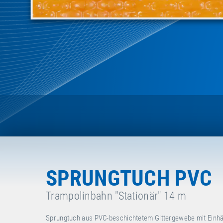
SPRUNGTUCH PVC
Trampolinbahn "Stationär" 14 m
Sprungtuch aus PVC-beschichtetem Gittergewebe mit Einhäng