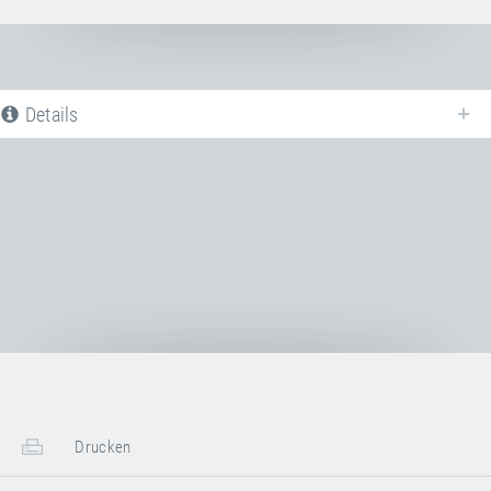
Details
Nachfolgend finden Sie eine Liste aller verfügbaren Produktvarianten vom
Sprungtuch PVC WEIß
. Für weitere Informationen klicken Sie auf de
entsprechenden Eintrag. Mit den Filtern können die angezeigten Varianten
gezielt eingeschränkt werden.
Noch keine Produktvarianten verfügbar
Drucken