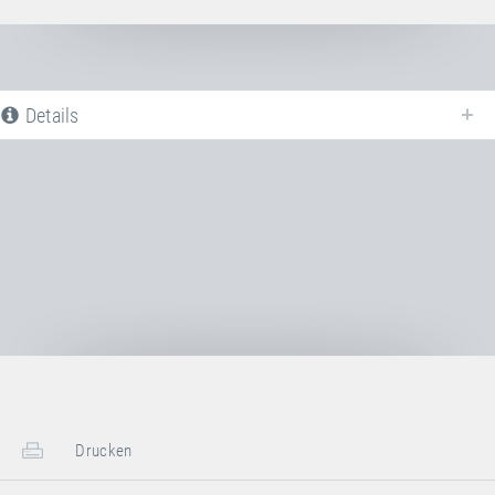
Details
Nachfolgend finden Sie eine Liste aller verfügbaren Produktvarianten vom
Sprungtuch PVC SCHWARZ
. Für weitere Informationen klicken Sie auf
den entsprechenden Eintrag. Mit den Filtern können die angezeigten
Varianten gezielt eingeschränkt werden.
Noch keine Produktvarianten verfügbar
Drucken