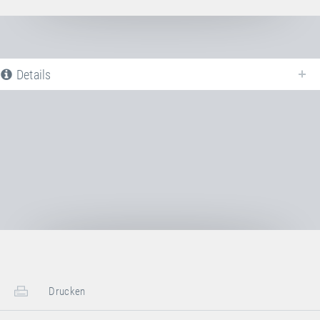
Details
Nachfolgend finden Sie eine Liste aller verfügbaren Produktvarianten vom
Sprungtuch PVC SCHWARZ
. Für weitere Informationen klicken Sie auf
den entsprechenden Eintrag. Mit den Filtern können die angezeigten
Varianten gezielt eingeschränkt werden.
Noch keine Produktvarianten verfügbar
Drucken