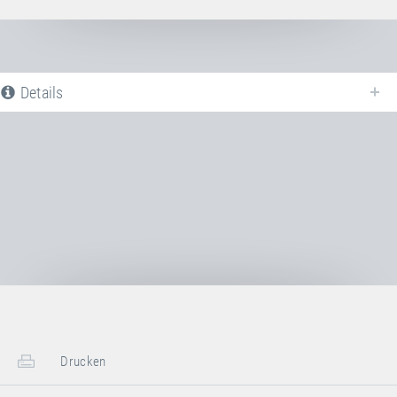
Details
Nachfolgend finden Sie eine Liste aller verfügbaren Produktvarianten vom
Sprungtuch 13 mm
. Für weitere Informationen klicken Sie auf den
entsprechenden Eintrag. Mit den Filtern können die angezeigten Varianten
gezielt eingeschränkt werden.
Noch keine Produktvarianten verfügbar
Drucken