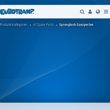
Suche Öffne
User
Spra
Produkt-Kategorien
All Spare Parts
Sprungtuch Ganzperlon