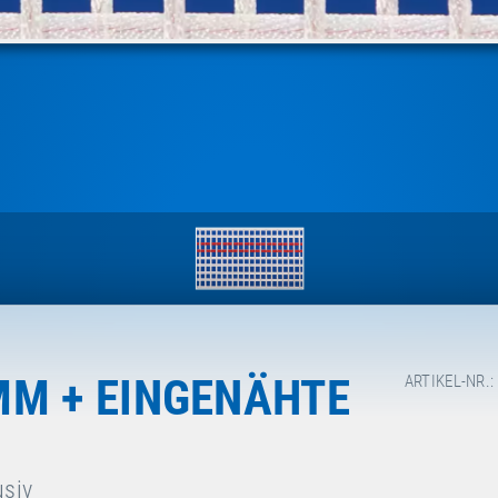
MM + EINGENÄHTE
ARTIKEL-NR.:
usiv