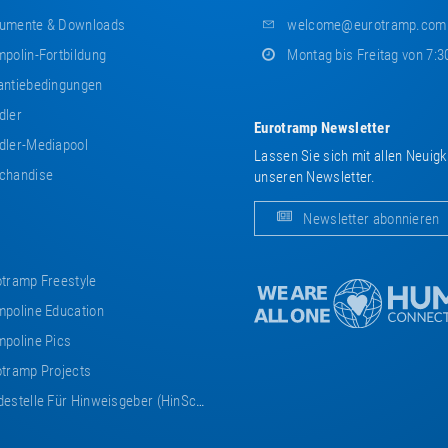
umente & Downloads
welcome@eurotramp.com
polin-Fortbildung
Montag bis Freitag von 7:3
ntiebedingungen
dler
Eurotramp Newsletter
ler-Mediapool
Lassen Sie sich mit allen Neuig
chandise
unseren Newsletter.
Newsletter abonnieren
tramp Freestyle
poline Education
poline Pics
tramp Projects
estelle Für Hinweisgeber (HinSchG)