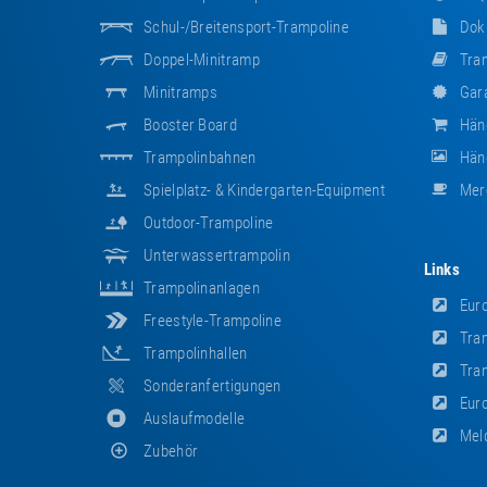
Schul-/Breitensport-Trampoline
Dok
Doppel-Minitramp
Tram
Minitramps
Gara
Booster Board
Hän
Trampolinbahnen
Händ
Spielplatz- & Kindergarten-Equipment
Mer
Outdoor-Trampoline
Unterwassertrampolin
Links
Trampolinanlagen
Euro
Freestyle-Trampoline
Tram
Trampolinhallen
Tram
Sonderanfertigungen
Euro
Auslaufmodelle
Meld
Zubehör