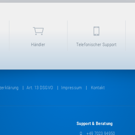
Händler
Telefonischer Support
zerklärung
Art. 13 DSGVO
Impressum
Kontakt
Support & Beratung
+49 7023 94950