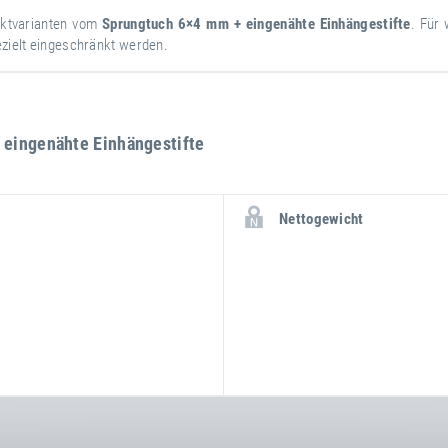
duktvarianten vom
Sprungtuch 6×4 mm + eingenähte Einhängestifte
. Für
ezielt eingeschränkt werden.
 eingenähte Einhängestifte
weitere
Attribut
Attributwert
Nettogewicht
Informationen