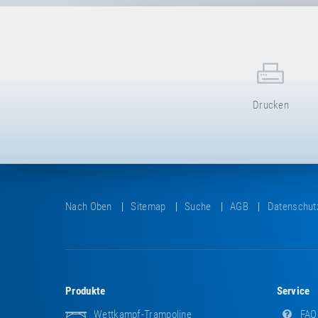
Drucken
Nach Oben
Sitemap
Suche
AGB
Datenschut
Produkte
Service
Wettkampf-Trampoline
FAQ