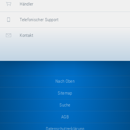
Breite
40 cm
Händler
Höhe
30 cm
Telefonischer Support
eitere
ttribut
Attributwert
Nettogewicht
7.90 kg
nformationen
Kontakt
Nach Oben
Sitemap
Suche
AGB
Datenschutzerklärung