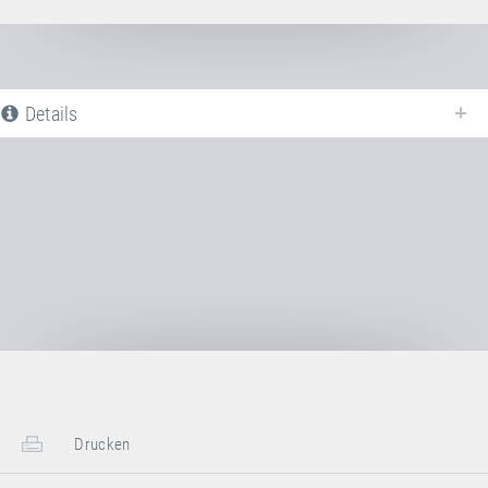
Details
Nachfolgend finden Sie eine Liste aller verfügbaren Produktvarianten vom
Sprungtuch 5×4 mm + eingenähte Einhängestifte
. Für weiter
Informationen klicken Sie auf den entsprechenden Eintrag. Mit den Filtern
können die angezeigten Varianten gezielt eingeschränkt werden.
Artikel-Nr.: E25410
Sprungtuch 5×4 mm + eingenähte
Einhängestifte
Transportmaße:
Drucken
1x Karton
Länge
50 cm