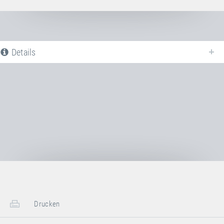
Details
Nachfolgend finden Sie eine Liste aller verfügbaren Produktvarianten vom
Sprungtuch 13 mm
. Für weitere Informationen klicken Sie auf den
entsprechenden Eintrag. Mit den Filtern können die angezeigten Varianten
gezielt eingeschränkt werden.
Artikel-Nr.: E21520
Sprungtuch 13 mm +
Einhängestifte
Transportmaße:
Drucken
1x Karton
Länge
50 cm