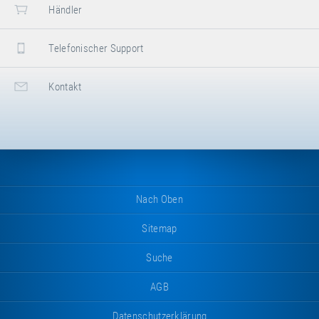
Breite
40 cm
Händler
Höhe
30 cm
Telefonischer Support
eitere
ttribut
Attributwert
Nettogewicht
5.88 kg
nformationen
Kontakt
Nach Oben
Sitemap
Suche
AGB
Datenschutzerklärung