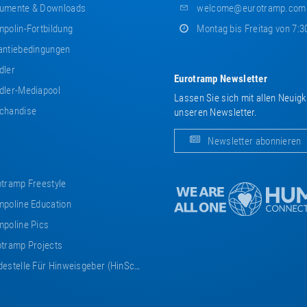
umente & Downloads
welcome@eurotramp.com
polin-Fortbildung
Montag bis Freitag von 7:3
ntiebedingungen
dler
Eurotramp Newsletter
ler-Mediapool
Lassen Sie sich mit allen Neuig
chandise
unseren Newsletter.
Newsletter abonnieren
tramp Freestyle
poline Education
poline Pics
tramp Projects
estelle Für Hinweisgeber (HinSchG)