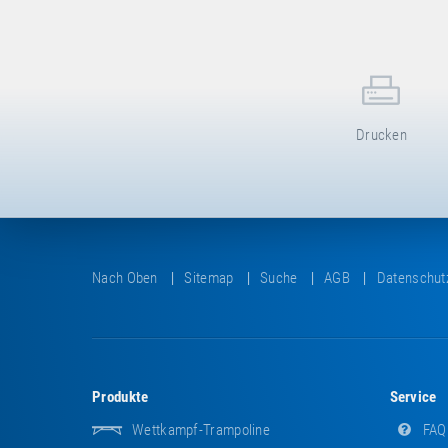
Drucken
Nach Oben
Sitemap
Suche
AGB
Datenschut
Produkte
Service
Wettkampf-Trampoline
FAQ