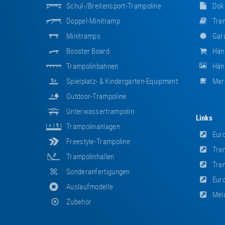
Schul-/Breitensport-Trampoline
Dok
Doppel-Minitramp
Tram
Minitramps
Gara
Booster Board
Hän
Trampolinbahnen
Händ
Spielplatz- & Kindergarten-Equipment
Mer
Outdoor-Trampoline
Unterwassertrampolin
Links
Trampolinanlagen
Euro
Freestyle-Trampoline
Tram
Trampolinhallen
Tram
Sonderanfertigungen
Euro
Auslaufmodelle
Meld
Zubehör