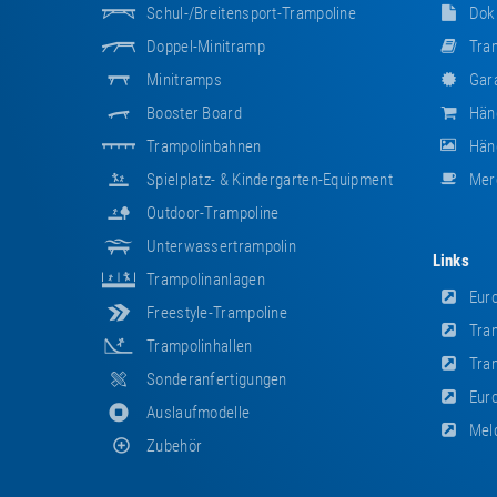
Schul-/Breitensport-Trampoline
Dok
Doppel-Minitramp
Tram
Minitramps
Gara
Booster Board
Hän
Trampolinbahnen
Händ
Spielplatz- & Kindergarten-Equipment
Mer
Outdoor-Trampoline
Unterwassertrampolin
Links
Trampolinanlagen
Euro
Freestyle-Trampoline
Tram
Trampolinhallen
Tram
Sonderanfertigungen
Euro
Auslaufmodelle
Meld
Zubehör