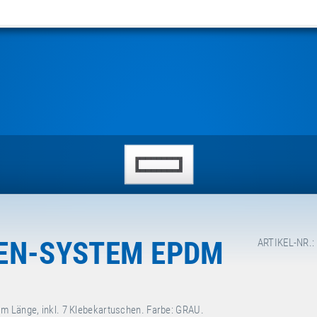
EN-SYSTEM EPDM
ARTIKEL-NR.:
 m Länge, inkl. 7 Klebekartuschen. Farbe: GRAU.