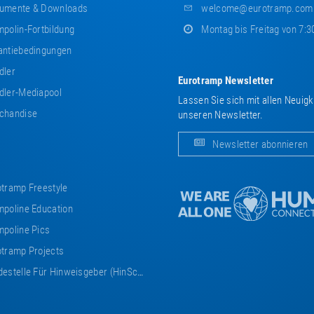
umente & Downloads
welcome@eurotramp.com
polin-Fortbildung
Montag bis Freitag von 7:3
ntiebedingungen
dler
Eurotramp Newsletter
ler-Mediapool
Lassen Sie sich mit allen Neuig
chandise
unseren Newsletter.
Newsletter abonnieren
tramp Freestyle
poline Education
poline Pics
tramp Projects
estelle Für Hinweisgeber (HinSchG)