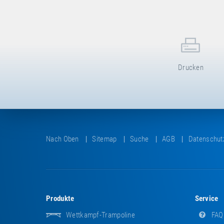
Drucken
Nach Oben
Sitemap
Suche
AGB
Datenschut
Produkte
Service
Wettkampf-Trampoline
FAQ