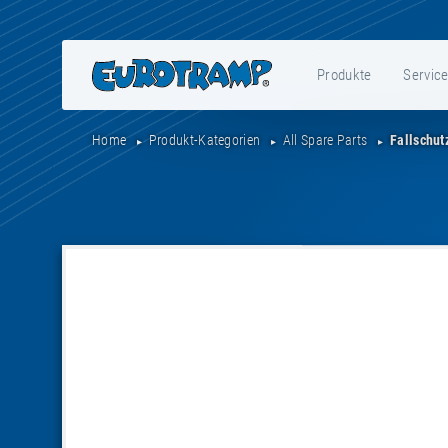
Produkte
Servic
Home
Produkt-Kategorien
All Spare Parts
Fallschu