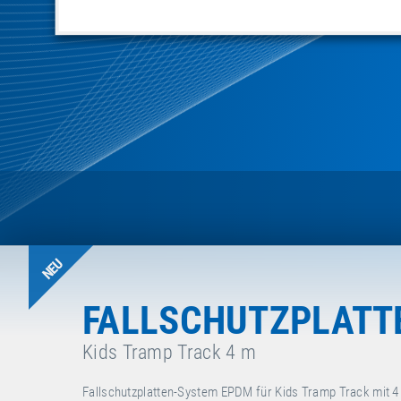
NEU
FALLSCHUTZPLATT
Kids Tramp Track 4 m
Fallschutzplatten-System EPDM für Kids Tramp Track mit 4