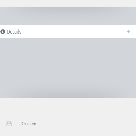
Details
Nachfolgend finden Sie eine Liste aller verfügbaren Produktvarianten vom
Fallschutzplatten-System EPDM "grey"
. Für weitere Informationen
klicken Sie auf den entsprechenden Eintrag. Mit den Filtern können die
angezeigten Varianten gezielt eingeschränkt werden.
Noch keine Produktvarianten verfügbar
Drucken