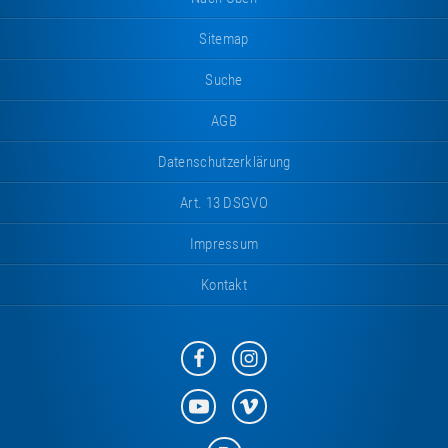
Sitemap
Suche
AGB
Datenschutzerklärung
Art. 13 DSGVO
Impressum
Kontakt
Eurotramp
Eurotramp
auf
auf
Facebook
Instagram
Eurotramp
Eurotramp
auf
auf
YouTube
Vimeo