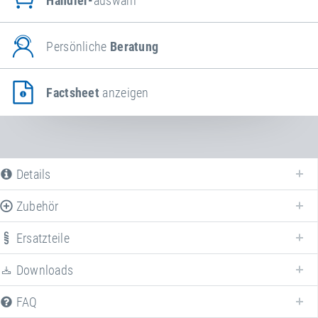
Händler-
auswahl
Persönliche
Beratung
Factsheet
anzeigen
Details
Zubehör
Nachfolgend finden Sie eine Liste aller verfügbaren Produktvarianten vom
Icepad®
. Für weitere Informationen klicken Sie auf den entsprechenden
Ersatzteile
Eintrag. Mit den Filtern können die angezeigten Varianten gezielt
eingeschränkt werden.
Downloads
FAQ
Artikel-Nr.: 28800