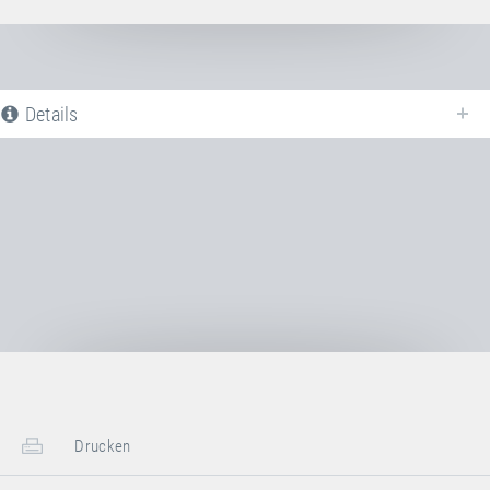
Details
Nachfolgend finden Sie eine Liste aller verfügbaren Produktvarianten vom
Rahmenpolster
. Für weitere Informationen klicken Sie auf den
entsprechenden Eintrag. Mit den Filtern können die angezeigten Varianten
gezielt eingeschränkt werden.
Noch keine Produktvarianten verfügbar
Drucken