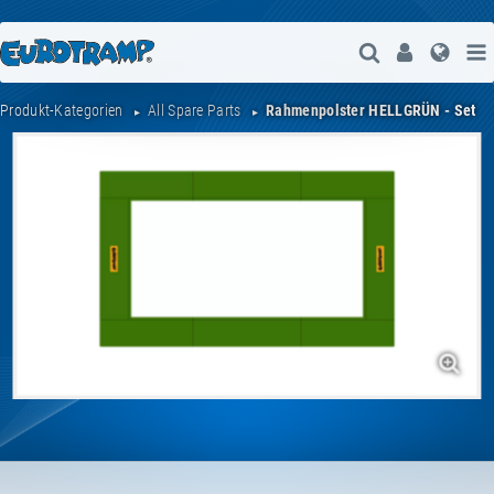
Suche Öffne
User
Spra
Produkt-Kategorien
All Spare Parts
Rahmenpolster HELLGRÜN - Set