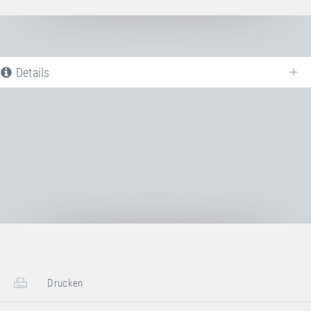
Details
Nachfolgend finden Sie eine Liste aller verfügbaren Produktvarianten vom
Rahmenpolster HELLGRÜN - Set
. Für weitere Informationen klicken Sie
auf den entsprechenden Eintrag. Mit den Filtern können die angezeigten
Varianten gezielt eingeschränkt werden.
Noch keine Produktvarianten verfügbar
Drucken