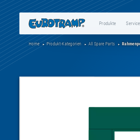
Produkte
Servic
Home
Produkt-Kategorien
All Spare Parts
Rahmenpo