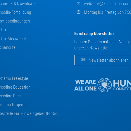
umente & Downloads
welcome@eurotramp.com
polin-Fortbildung
Montag bis Freitag von 7:3
ntiebedingungen
dler
Eurotramp Newsletter
ler-Mediapool
Lassen Sie sich mit allen Neuig
chandise
unseren Newsletter.
Newsletter abonnieren
tramp Freestyle
poline Education
poline Pics
tramp Projects
estelle Für Hinweisgeber (HinSchG)