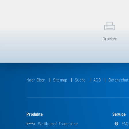
Drucken
Nach Oben
Sitemap
Suche
AGB
Datenschut
Produkte
Service
Wettkampf-Trampoline
FAQ