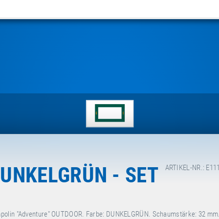
UNKELGRÜN - SET
ARTIKEL-NR.: E11
rampolin "Adventure" OUTDOOR. Farbe: DUNKELGRÜN. Schaumstärke: 32 mm