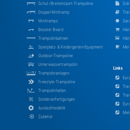
Schul-/Breitensport-Trampoline
Dok
Doppel-Minitramp
Tram
Minitramps
Gara
Booster Board
Hän
Trampolinbahnen
Händ
Spielplatz- & Kindergarten-Equipment
Mer
Outdoor-Trampoline
Unterwassertrampolin
Links
Trampolinanlagen
Euro
Freestyle-Trampoline
Tram
Trampolinhallen
Tram
Sonderanfertigungen
Euro
Auslaufmodelle
Meld
Zubehör