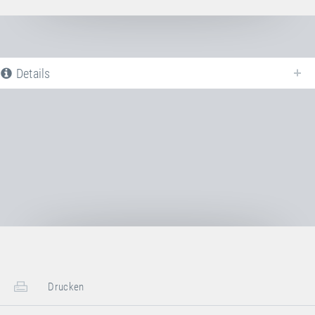
Details
Nachfolgend finden Sie eine Liste aller verfügbaren Produktvarianten vom
Rahmenpolster SCHWARZ - Set
. Für weitere Informationen klicken Sie
auf den entsprechenden Eintrag. Mit den Filtern können die angezeigten
Varianten gezielt eingeschränkt werden.
Noch keine Produktvarianten verfügbar
Drucken