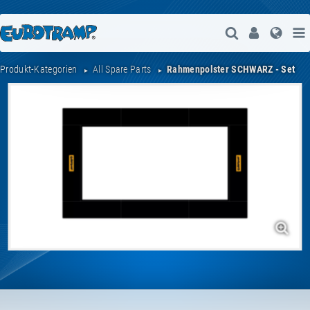
Suche Öffne
User
Spra
Produkt-Kategorien
All Spare Parts
Rahmenpolster SCHWARZ - Set