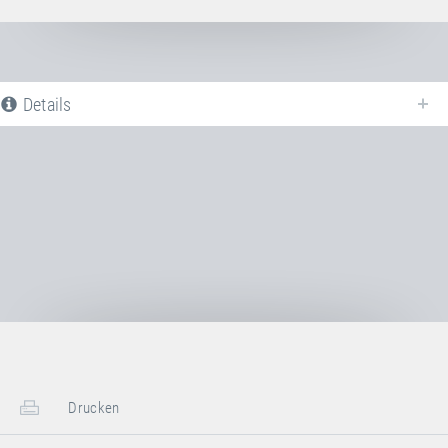
Details
Nachfolgend finden Sie eine Liste aller verfügbaren Produktvarianten vom
Rahmenpolster - Stirnseite - 32 mm
. Für weitere Informationen klicken
Sie auf den entsprechenden Eintrag. Mit den Filtern können die
angezeigten Varianten gezielt eingeschränkt werden.
Noch keine Produktvarianten verfügbar
Drucken