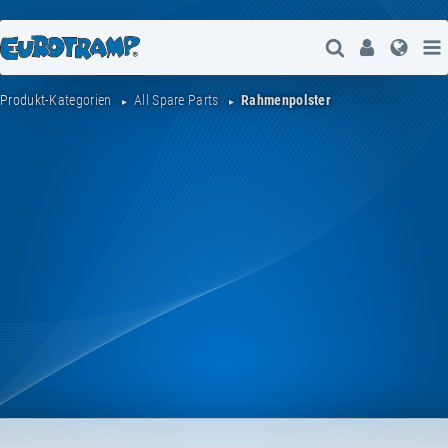
Suche Öffne
User
Spra
Produkt-Kategorien
All Spare Parts
Rahmenpolster