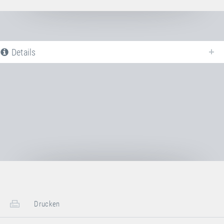
Details
Nachfolgend finden Sie eine Liste aller verfügbaren Produktvarianten vom
Rahmenpolster
. Für weitere Informationen klicken Sie auf den
entsprechenden Eintrag. Mit den Filtern können die angezeigten Varianten
gezielt eingeschränkt werden.
Noch keine Produktvarianten verfügbar
Drucken