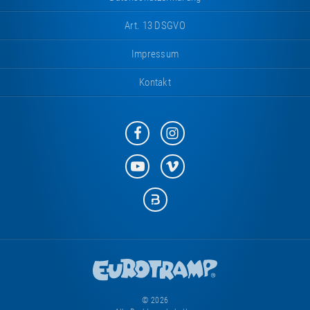
Art. 13 DSGVO
Impressum
Kontakt
Eurotramp
Eurotramp
auf
auf
Facebook
Instagram
Eurotramp
Eurotramp
auf
auf
YouTube
Vimeo
Eurotramp
auf
Bauspot
© 2026