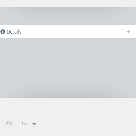
Details
Nachfolgend finden Sie eine Liste aller verfügbaren Produktvarianten vom
Rahmenpolster
. Für weitere Informationen klicken Sie auf den
entsprechenden Eintrag. Mit den Filtern können die angezeigten Varianten
gezielt eingeschränkt werden.
Noch keine Produktvarianten verfügbar
Drucken