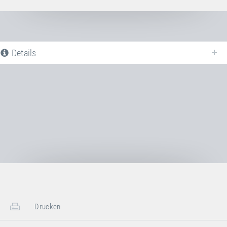
Details
Nachfolgend finden Sie eine Liste aller verfügbaren Produktvarianten vom
Rahmenpolster - Set - 32 mm
. Für weitere Informationen klicken Sie auf
den entsprechenden Eintrag. Mit den Filtern können die angezeigten
Varianten gezielt eingeschränkt werden.
Noch keine Produktvarianten verfügbar
Drucken