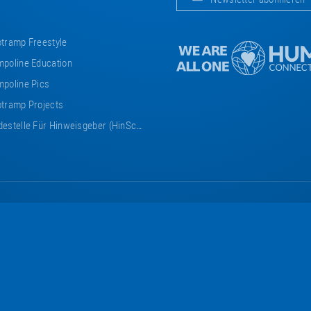
tramp Freestyle
poline Education
poline Pics
tramp Projects
estelle Für Hinweisgeber (HinSchG)
Eurotramp
Eurotramp
Eurotramp
Eurotramp
Eurotramp
auf
auf
auf
auf
auf
Facebook
Instagram
YouTube
Vimeo
Bauspot