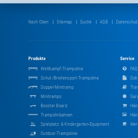
Nach Oben
Sitemap
Suche
AGB
Datenschut
Produkte
Service
Wettkampf-Trampoline
FAQ
Schul-/Breitensport-Trampoline
Dok
Doppel-Minitramp
Tram
Minitramps
Gara
Booster Board
Hän
Trampolinbahnen
Händ
Spielplatz- & Kindergarten-Equipment
Mer
Outdoor-Trampoline