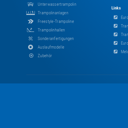
Unterwassertrampolin
Links
Trampolinanlagen
Euro
Freestyle-Trampoline
Tram
Trampolinhallen
Tram
Sonderanfertigungen
Euro
Auslaufmodelle
Meld
Zubehör