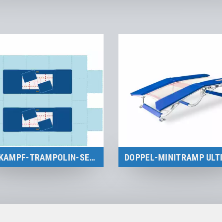
WETTKAMPF-TRAMPOLIN-SETS
IG-zertifizierte Wettkampf-
High-End Doppel-Minitramp 
ampolin-Sets für nationale &
nationale und internationa
internationale Wettkämpfe
Wettkämpfe
zum Produkt
zum Produkt