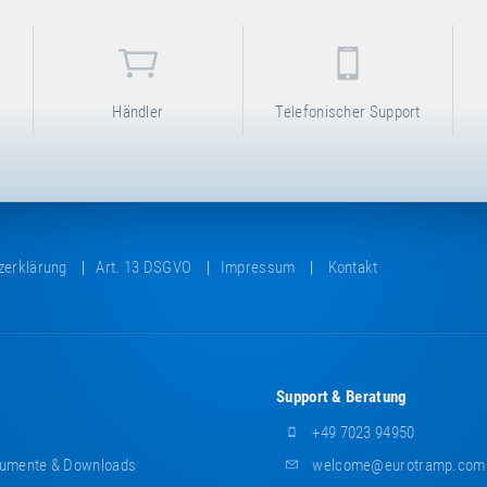
Händler
Telefonischer Support
zerklärung
Art. 13 DSGVO
Impressum
Kontakt
Support & Beratung
+49 7023 94950
umente & Downloads
welcome@eurotramp.com