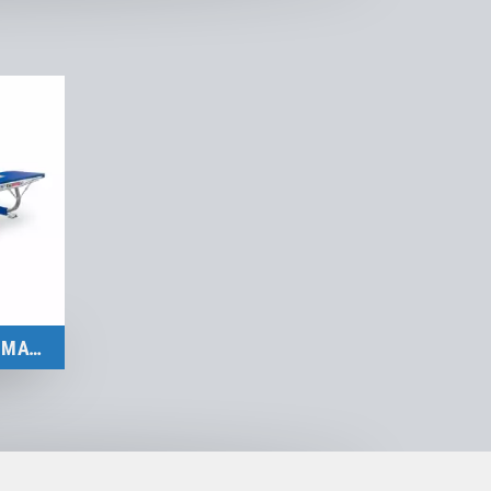
DOPPEL-MINITRAMP ULTIMATE 6X6
für
le