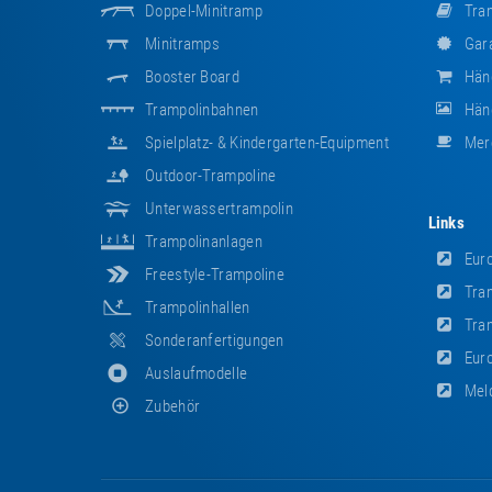
Doppel-Minitramp
Tram
Minitramps
Gara
Booster Board
Hän
Trampolinbahnen
Händ
Spielplatz- & Kindergarten-Equipment
Mer
Outdoor-Trampoline
Unterwassertrampolin
Links
Trampolinanlagen
Euro
Freestyle-Trampoline
Tram
Trampolinhallen
Tram
Sonderanfertigungen
Euro
Auslaufmodelle
Meld
Zubehör