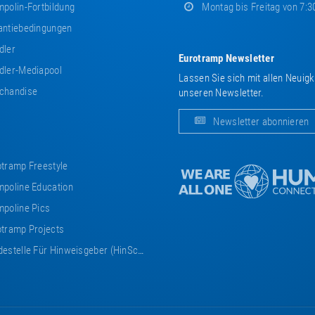
polin-Fortbildung
Montag bis Freitag von 7:3
ntiebedingungen
dler
Eurotramp Newsletter
ler-Mediapool
Lassen Sie sich mit allen Neuig
chandise
unseren Newsletter.
Newsletter abonnieren
tramp Freestyle
poline Education
poline Pics
tramp Projects
estelle Für Hinweisgeber (HinSchG)