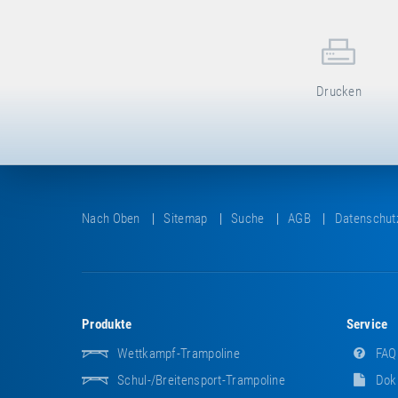
Drucken
Nach Oben
Sitemap
Suche
AGB
Datenschut
Produkte
Service
Wettkampf-Trampoline
FAQ
Schul-/Breitensport-Trampoline
Dok