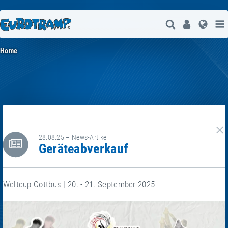
Suche Öffne
User
Spra
Home
28.08.25 – News-Artikel
g
Geräteabverkauf
Weltcup Cottbus | 20. - 21. September 2025