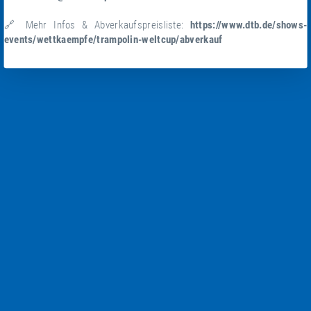
🔗 Mehr Infos & Abverkaufspreisliste:
https://www.dtb.de/shows-
events/wettkaempfe/trampolin-weltcup/abverkauf