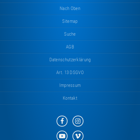
Tramp
Nach Oben
Sitemap
Suche
AGB
Datenschutzerklärung
Art. 13 DSGVO
Impressum
Kontakt
Eurotramp
Eurotramp
auf
auf
Facebook
Instagram
Eurotramp
Eurotramp