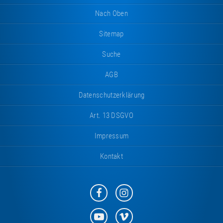
Nach Oben
Sitemap
Suche
AGB
Datenschutzerklärung
Art. 13 DSGVO
Impressum
Kontakt
Eurotramp
Eurotramp
auf
auf
Facebook
Instagram
Eurotramp
Eurotramp