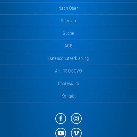
Nach Oben
Sitemap
Suche
AGB
Datenschutzerklärung
Art. 13 DSGVO
Impressum
Kontakt
Eurotramp
Eurotramp
auf
auf
Facebook
Instagram
Eurotramp
Eurotramp