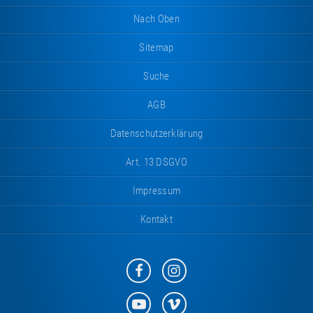
Nach Oben
Sitemap
Suche
AGB
Datenschutzerklärung
Art. 13 DSGVO
Impressum
Kontakt
Eurotramp
Eurotramp
auf
auf
Facebook
Instagram
Eurotramp
Eurotramp