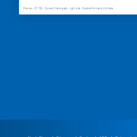
Preview - E11126 - Coverall frame pads - right side - Double-Minitramp Ultimate.