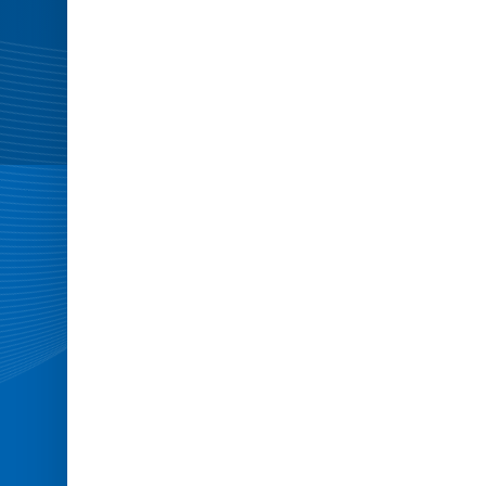
pads
-
right
side
-
Double-
Minitramp
Ultimate.