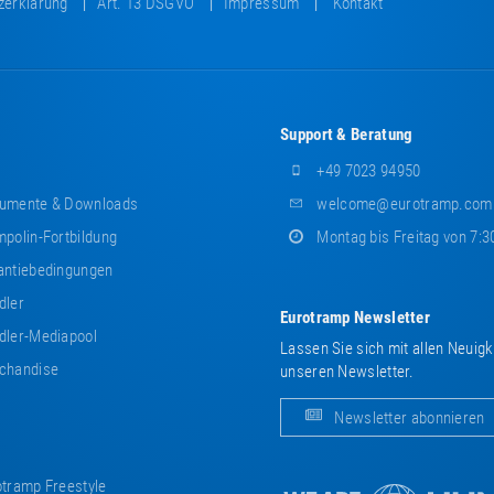
zerklärung
Art. 13 DSGVO
Impressum
Kontakt
Support & Beratung
+49 7023 94950
umente & Downloads
welcome@eurotramp.com
polin-Fortbildung
Montag bis Freitag von 7:3
ntiebedingungen
dler
Eurotramp Newsletter
ler-Mediapool
Lassen Sie sich mit allen Neuig
chandise
unseren Newsletter.
Newsletter abonnieren
tramp Freestyle