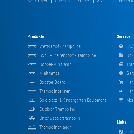
Nach Oben
Sitemap
Suche
AGB
Datenschut
Produkte
Service
Wettkampf-Trampoline
FAQ
Schul-/Breitensport-Trampoline
Dok
Doppel-Minitramp
Tram
Minitramps
Gara
Booster Board
Hän
Trampolinbahnen
Händ
Spielplatz- & Kindergarten-Equipment
Mer
Outdoor-Trampoline
Unterwassertrampolin
Links
Trampolinanlagen
Euro