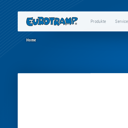
Produkte
Servic
Home
Preview
-
E11126
-
Coverall
frame