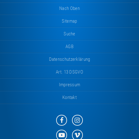
Nach Oben
Sitemap
Suche
AGB
Datenschutzerklärung
Art. 13 DSGVO
Impressum
Kontakt
Eurotramp
Eurotramp
auf
auf
Facebook
Instagram
Eurotramp
Eurotramp