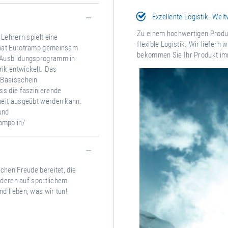
Exzellente Logistik. Welt
Zu einem hochwertigen Produk
 Lehrern spielt eine
flexible Logistik. Wir liefern
 hat Eurotramp gemeinsam
bekommen Sie Ihr Produkt im
 Ausbildungsprogramm in
ik entwickelt. Das
 Basisschein
ss die faszinierende
heit ausgeübt werden kann.
und
ampolin/
chen Freude bereitet, die
anderen auf sportlichem
d lieben, was wir tun!