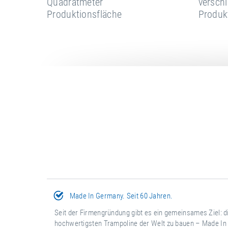
M
Quadratmeter
versch
P
Produktionsfläche
Produk
Made In Germany. Seit 60 Jahren.
Seit der Firmengründung gibt es ein gemeinsames Ziel: d
hochwertigsten Trampoline der Welt zu bauen – Made I