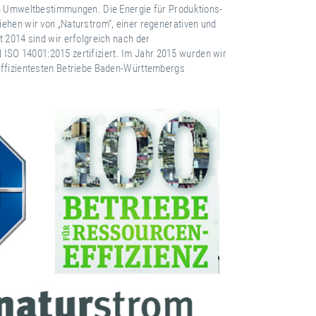
en Umweltbestimmungen. Die Energie für Produktions-
ehen wir von „Naturstrom“, einer regenerativen und
t 2014 sind wir erfolgreich nach der
O 14001:2015 zertifiziert. Im Jahr 2015 wurden wir
effizientesten Betriebe Baden-Württembergs