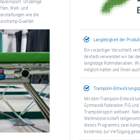
mpolinsport. Unzählige
ften, Welt- und
anstaltungen wie die
Eurotramp-Qualität.
Langlebigkeit der Produk
Ein vorzeitiger Verschleiß ve
deshalb verwenden wir bei de
langlebige Rohmaterialien. W
möglich halten und Ihnen auch
Trampolin-Entwicklung
Mit dem Trampolin-Entwicklun
Gymnastikföderation FIG und
Trampolinsport weltweit. Nati
Weltmeisterschaft teilgeno
dieses Programms zwei kompl
kostenlos zur Verfügung geste