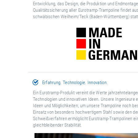
Entwicklung, das Design, die Produktion und Endmontage
Qualitätssicherung aller Eurotramp-Trampoline findet au
schwäbischen Weilheim/Teck (Baden-Württemberg) stat
Erfahrung. Technologie. Innovation.
Ein Eurotramp-Produkt vereint die Werte jahrzehntelang
Technologien und innovativen Ideen. Unsere Ingenieure 
Ideen und Möglichkeiten, um unsere Trampoline noch be
Einsatz von besonders hochwertigem Stahl sowie den de
Schweißverfahren ermöglicht Eurotramp-Trampolinen ein
gleichbleibender Stabilität.