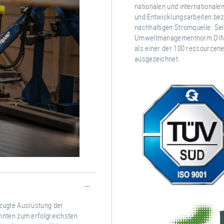
nationalen und international
und Entwicklungsarbeiten bezi
nachhaltigen Stromquelle. Sei
Umweltmanagementnorm DIN IS
als einer der 100 ressourcen
ausgezeichnet.
rzugte Ausrüstung der
hnten zum erfolgreichsten