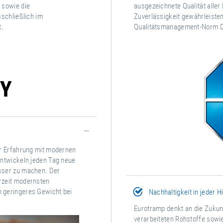
 sowie die
ausgezeichnete Qualität alle
sschließlich im
Zuverlässigkeit gewährleisten
t.
Qualitätsmanagement-Norm DIN
er Erfahrung mit modernen
entwickeln jeden Tag neue
sser zu machen. Der
rzeit modernsten
 geringeres Gewicht bei
Nachhaltigkeit in jeder H
Eurotramp denkt an die Zukunf
verarbeiteten Rohstoffe sowi