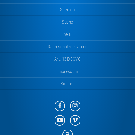
Sitemap
Suche
AGB
Datenschutzerklärung
Art. 13 DSGVO
Impressum
Kontakt
Eurotramp
Eurotramp
auf
auf
Facebook
Instagram
Eurotramp
Eurotramp
auf
auf
YouTube
Vimeo
Eurotramp