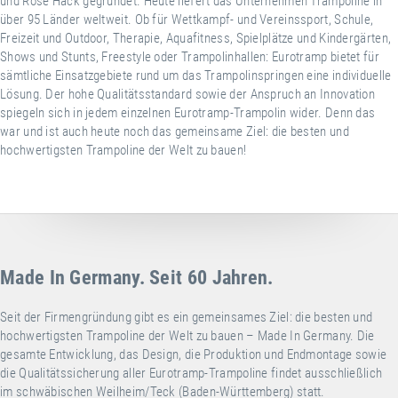
und Rose Hack gegründet. Heute liefert das Unternehmen Trampoline in
über 95 Länder weltweit. Ob für Wettkampf- und Vereinssport, Schule,
Freizeit und Outdoor, Therapie, Aquafitness, Spielplätze und Kindergärten,
Shows und Stunts, Freestyle oder Trampolinhallen: Eurotramp bietet für
sämtliche Einsatzgebiete rund um das Trampolinspringen eine individuelle
Lösung. Der hohe Qualitätsstandard sowie der Anspruch an Innovation
spiegeln sich in jedem einzelnen Eurotramp-Trampolin wider. Denn das
war und ist auch heute noch das gemeinsame Ziel: die besten und
hochwertigsten Trampoline der Welt zu bauen!
Made In Germany. Seit 60 Jahren.
Seit der Firmengründung gibt es ein gemeinsames Ziel: die besten und
hochwertigsten Trampoline der Welt zu bauen – Made In Germany. Die
gesamte Entwicklung, das Design, die Produktion und Endmontage sowie
die Qualitätssicherung aller Eurotramp-Trampoline findet ausschließlich
im schwäbischen Weilheim/Teck (Baden-Württemberg) statt.