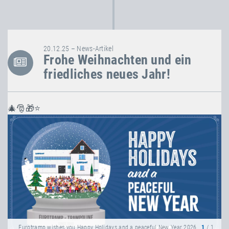
20.12.25 – News-Artikel
Frohe Weihnachten und ein
friedliches neues Jahr!
🎄🎅🎁⭐
Eurotramp wishes you Happy Holidays and a peaceful New Year 2026.
1
/ 1