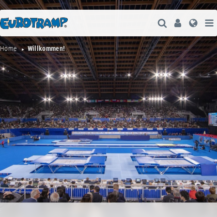
Suche Öffne
User
Spra
Home
Willkommen!