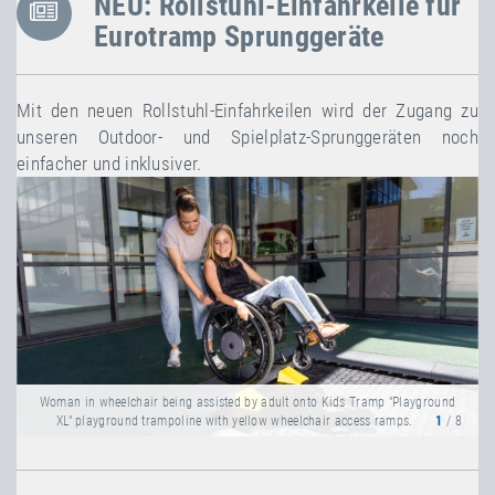
NEU: Rollstuhl-Einfahrkeile für
Eurotramp Sprunggeräte
Mit den neuen Rollstuhl-Einfahrkeilen wird der Zugang zu
unseren Outdoor- und Spielplatz-Sprunggeräten noch
einfacher und inklusiver.
Woman in wheelchair being assisted by adult onto Kids Tramp "Playground
XL" playground trampoline with yellow wheelchair access ramps.
1
/ 8