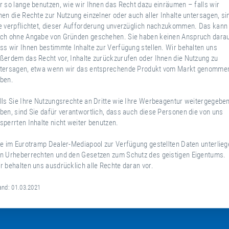
r so lange benutzen, wie wir Ihnen das Recht dazu einräumen – falls wir
nen die Rechte zur Nutzung einzelner oder auch aller Inhalte untersagen, si
e verpflichtet, dieser Aufforderung unverzüglich nachzukommen. Das kann
ch ohne Angabe von Gründen geschehen. Sie haben keinen Anspruch darau
ss wir Ihnen bestimmte Inhalte zur Verfügung stellen. Wir behalten uns
ßerdem das Recht vor, Inhalte zurückzurufen oder Ihnen die Nutzung zu
tersagen, etwa wenn wir das entsprechende Produkt vom Markt genomme
ben.
lls Sie Ihre Nutzungsrechte an Dritte wie Ihre Werbeagentur weitergegebe
ben, sind Sie dafür verantwortlich, dass auch diese Personen die von uns
sperrten Inhalte nicht weiter benutzen.
le im Eurotramp Dealer-Mediapool zur Verfügung gestellten Daten unterlieg
n Urheberrechten und den Gesetzen zum Schutz des geistigen Eigentums.
r behalten uns ausdrücklich alle Rechte daran vor.
and: 01.03.2021