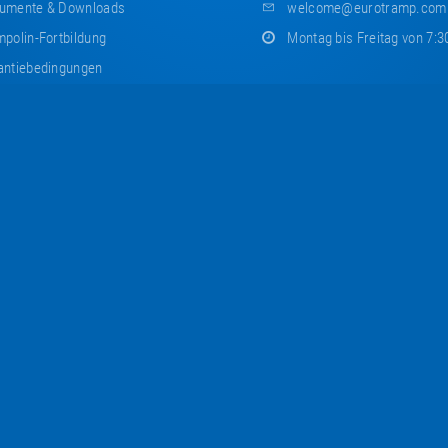
umente & Downloads
welcome@eurotramp.com
polin-Fortbildung
Montag bis Freitag von 7:3
ntiebedingungen
dler
Eurotramp Newsletter
ler-Mediapool
Lassen Sie sich mit allen Neuig
chandise
unseren Newsletter.
Newsletter abonnieren
tramp Freestyle
poline Education
poline Pics
tramp Projects
estelle Für Hinweisgeber (HinSchG)