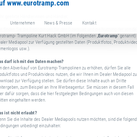
uf www.eurotramp.com
hr geehrte Händlerinnen und Händler,
e
Unternehmen
News & Presse
Kontakt
er finden Sie die Bedingungen für den Download und die Nutzung der von de
rotramp- Trampoline Kurt Hack GmbH (im Folgenden „
Eurotramp
“ genannt)
aler Mediapool zur Verfügung gestellten Daten (Produktfotos, Produktvide
rmenlogos usw.).
s darf ich mit den Daten machen?
 den Abverkauf von Eurotramp-Trampolinen zu erhöhen, dürfen Sie alle
oduktfotos und Produktvideos nutzen, die wir Ihnen im Dealer Mediapool z
wnload zur Verfügung stellen. Sie dürfen diese Inhalte auch an Dritte
itergeben, zum Beispiel an Ihre Werbeagentur. Sie müssen in diesem Fall
er dafür sorgen, dass die hier festgelegten Bedingungen auch von diesen
itten eingehalten werden.
s ist nicht erlaubt?
nn Sie die Inhalte des Dealer Mediapools nutzen möchten, sind die folgen
dingungen unbedingt einzuhalten: