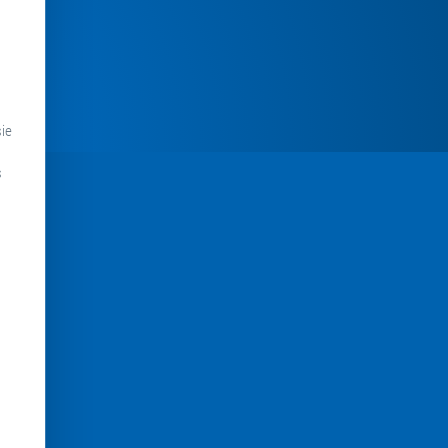
sie
s