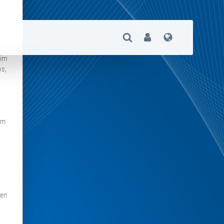
Suche Öffnen
User
Sprache
r
 im
os,
um
den