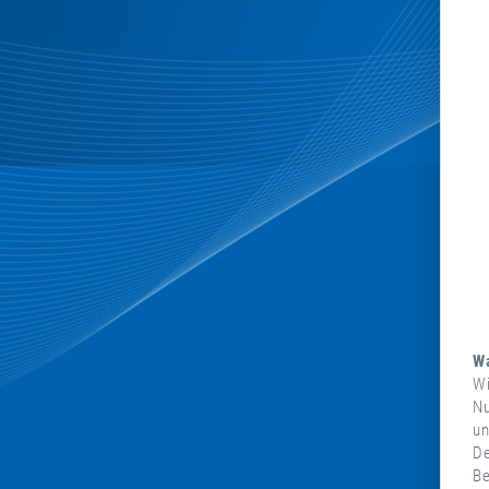
Wa
Wi
Nu
un
De
Be