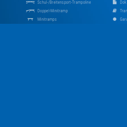
Schul-/Breitensport-Trampoline
Dok
Doppel-Minitramp
Tram
Minitramps
Gara
Booster Board
Hän
Trampolinbahnen
Händ
Spielplatz- & Kindergarten-Equipment
Mer
Outdoor-Trampoline
Unterwassertrampolin
Links
Trampolinanlagen
Euro
Freestyle-Trampoline
Tram
Trampolinhallen
Tram
Sonderanfertigungen
Euro
Auslaufmodelle
Meld
Zubehör