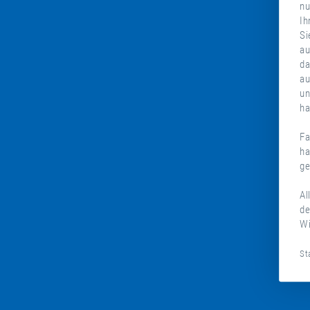
nu
Ih
Si
au
da
au
un
ha
Fa
ha
ge
Al
de
Wi
St