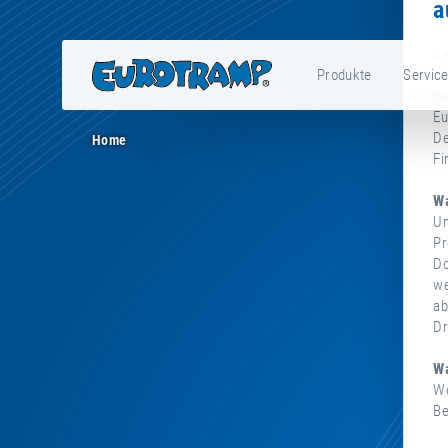
a
Se
Produkte
Servic
hi
Eu
De
Home
Fi
Wa
Um
Pr
Do
we
ab
Dr
Wa
We
Be