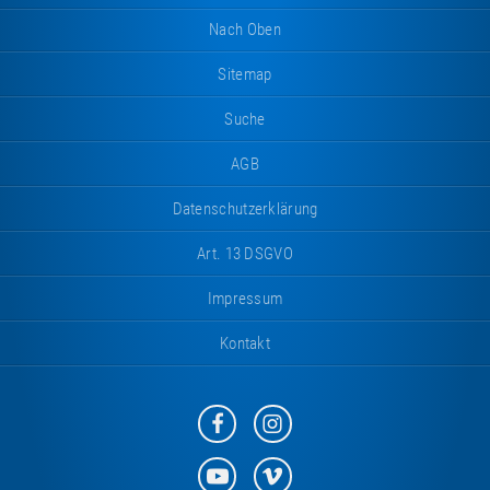
Nach Oben
Sitemap
Suche
AGB
Datenschutzerklärung
Art. 13 DSGVO
Impressum
Kontakt
Eurotramp
Eurotramp
auf
auf
Facebook
Instagram
Eurotramp
Eurotramp